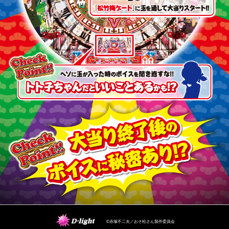
©赤塚不二夫／おそ松さん製作委員会