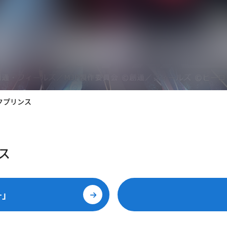
クプリンス
ス
+」