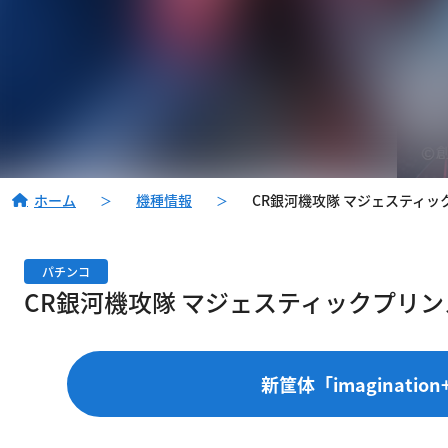
ホーム
機種情報
CR銀河機攻隊 マジェスティッ
＞
＞
パチンコ
CR銀河機攻隊 マジェスティックプリン
新筐体「imagination