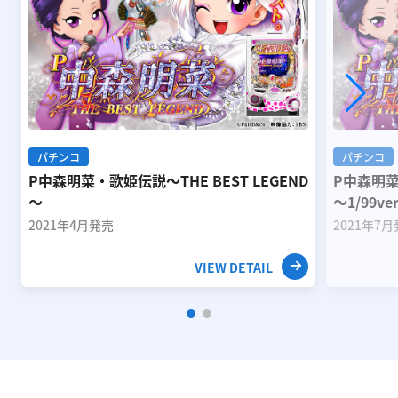
パチンコ
パチンコ
P中森明菜・歌姫伝説～THE BEST LEGEND
P中森明菜
～
～1/99ve
2021年4月発売
2021年7
VIEW DETAIL