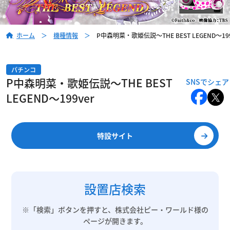
ホーム
＞
機種情報
＞
P中森明菜・歌姫伝説～THE BEST LEGEND～199
パチンコ
P中森明菜・歌姫伝説～THE BEST
LEGEND～199ver
特設サイト
設置店検索
※「検索」ボタンを押すと、株式会社ピー・ワールド様の
ページが開きます。