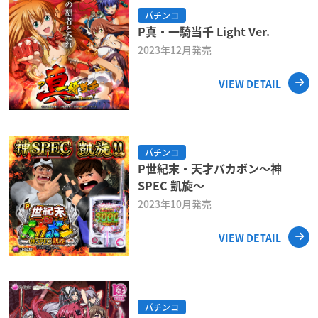
パチンコ
P真・一騎当千 Light Ver.
2023年12月発売
VIEW DETAIL
パチンコ
P世紀末・天才バカボン～神
SPEC 凱旋～
2023年10月発売
VIEW DETAIL
パチンコ