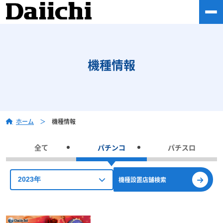
機種情報
ホーム
＞
機種情報
全て
パチンコ
パチスロ
2023年
機種設置店舗検索