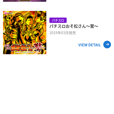
パチスロ
パチスロおそ松さん～驚～
2019年03月発売
VIEW DETAIL
VIEW DETAIL