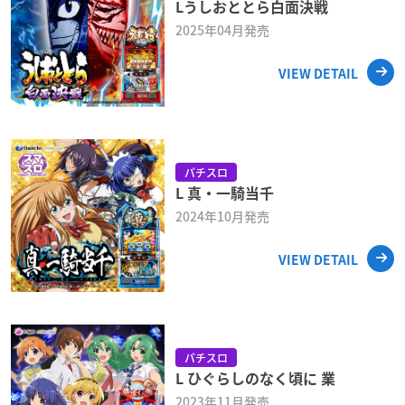
Lうしおととら白面決戦
2025年04月発売
VIEW DETAIL
パチスロ
L 真・一騎当千
2024年10月発売
VIEW DETAIL
パチスロ
L ひぐらしのなく頃に 業
2023年11月発売