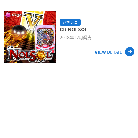
パチンコ
CR NOLSOL
2018年12月発売
VIEW DETAIL
VIEW DETAIL