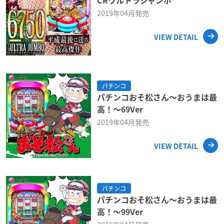
2019年04月発売
VIEW DETAIL
パチンコ
パチンコおそ松さん～おうまは最
高！～69Ver
2019年04月発売
VIEW DETAIL
パチンコ
パチンコおそ松さん～おうまは最
高！～99Ver