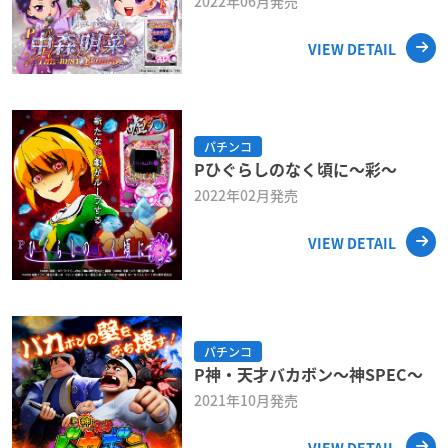
2022年06月発売
VIEW DETAIL
パチンコ
Pひぐらしのなく頃に～彩～
2022年02月発売
VIEW DETAIL
パチンコ
P神・天才バカボン～神SPEC～
2021年10月発売