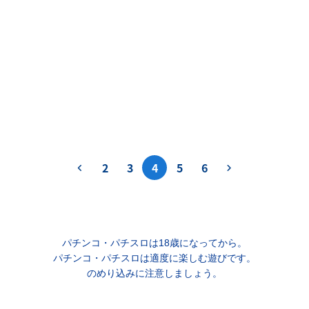
VIEW DETAIL
2
3
4
5
6
パチンコ・パチスロは18歳になってから。
パチンコ・パチスロは適度に楽しむ遊びです。
のめり込みに注意しましょう。