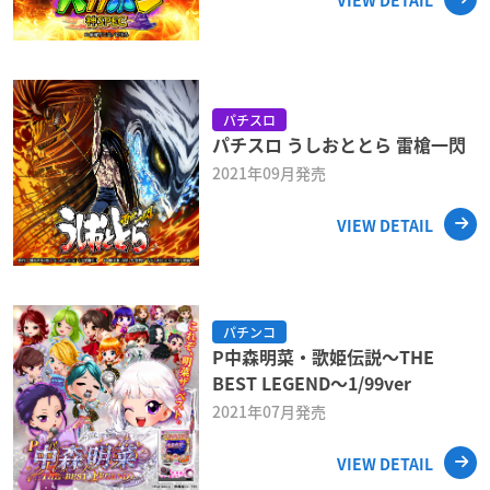
VIEW DETAIL
パチスロ
パチスロ うしおととら 雷槍一閃
2021年09月発売
VIEW DETAIL
パチンコ
P中森明菜・歌姫伝説～THE
BEST LEGEND～1/99ver
2021年07月発売
VIEW DETAIL