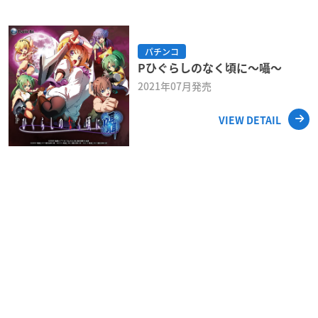
パチンコ
Pひぐらしのなく頃に～囁～
2021年07月発売
VIEW DETAIL
VIEW DETAIL