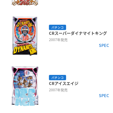
確変割合
80%
通常大当り終了
時短回数
後82回
パチンコ
CRスーパーダイナマイトキング
KH
KS2
2007年発売
SPEC
大当り確率
1/118.2
高確率
1/11.8
賞球数
3＆4＆10
パチンコ
CRアイスエイジ
キング
クイーン
大当りラウンド
2R or 7R
2007年発売
SPEC
カウント
8C
大当り確率
1/279.67
確変割合
70%